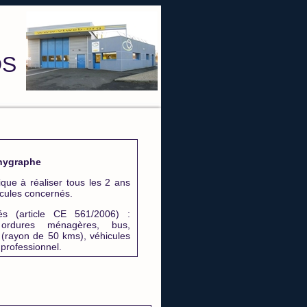
DS
hygraphe
dique à réaliser tous les 2 ans
icules concernés.
és (article CE 561/2006) :
rdures ménagères, bus,
(rayon de 50 kms), véhicules
professionnel.