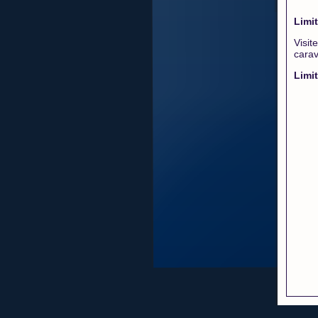
Limi
Visi
carav
Limit