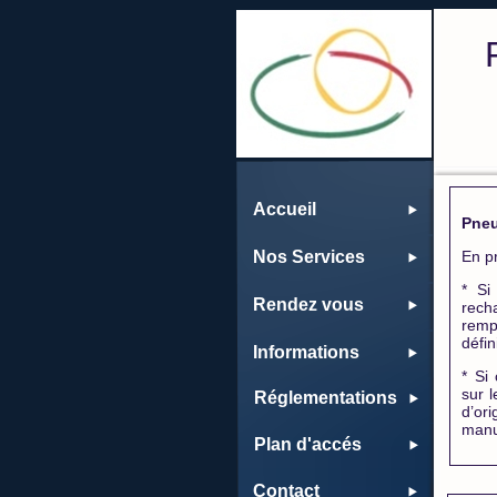
Accueil
Pne
Nos Services
En p
* Si
Rendez vous
rech
remp
défin
Informations
* Si
sur 
Réglementations
d’ori
manu
Plan d'accés
Contact