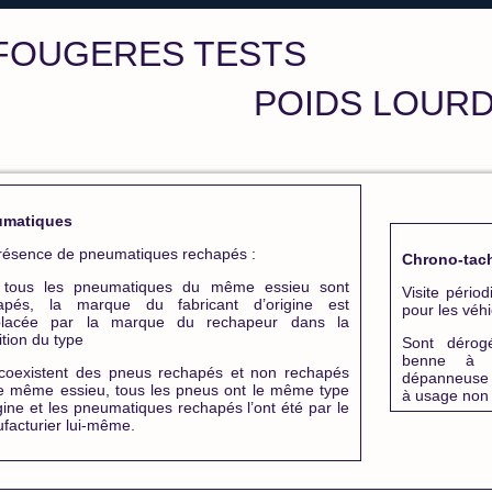
FOUGERES TESTS
POIDS LOUR
umatiques
résence de pneumatiques rechapés :
Chrono-tac
 tous les pneumatiques du même essieu sont
Visite pério
apés, la marque du fabricant d’origine est
pour les véh
lacée par la marque du rechapeur dans la
ition du type
Sont dérog
benne à o
 coexistent des pneus rechapés et non rechapés
dépanneuse 
le même essieu, tous les pneus ont le même type
à usage non 
gine et les pneumatiques rechapés l’ont été par le
facturier lui-même.